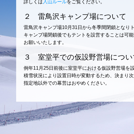
詳しくは
入山ルール
をご覧ください。
２ 雷鳥沢キャンプ場について
雷鳥沢キャンプ場10月31日から冬季間閉鎖となり
キャンプ場閉鎖後でもテントを設営することは可能
お願いいたします。
３ 室堂平での仮設野営場につい
例年11月25日前後に室堂平における仮設野営場を
積雪状況により設置日時が変動するため、決まり次
指定地以外での幕営はおやめください。