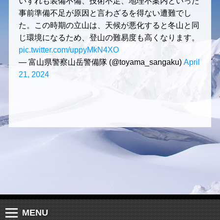
いずれも装備不備、技術不足、地理不案内といった
事前準備不足が原因と言わざるを得ない遭難でし
た。この時期の立山は、天候が悪化すると冬山と同
じ環境になるため、登山の難易度も高くなります。
pic.twitter.com/uppyMkN4XO
— 富山県警察山岳警備隊 (@toyama_sangaku)
April
21, 2024
MENU