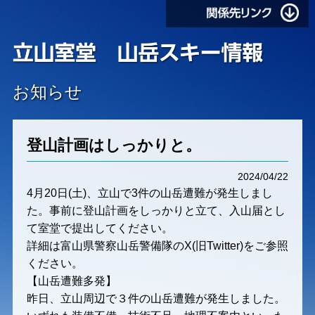
お知らせ
登山計画はしっかりと。
2024/04/22
4月20日(土)、立山で3件の山岳遭難が発生しまし
た。事前に登山計画をしっかりと立て、入山届とし
て室堂で提出してください。
詳細は富山県警察山岳警備隊のX(旧Twitter)をご参照
ください。
【山岳遭難多発】
昨日、立山周辺で３件の山岳遭難が発生しました。