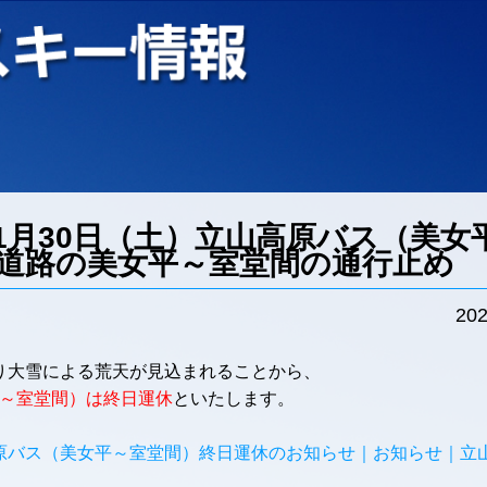
11月30日（土）立山高原バス（美女
道路の美女平～室堂間の通行止め
202
まり大雪による荒天が見込まれることから、
女平～室堂間）は終日運休
といたします。
山高原バス（美女平～室堂間）終日運休のお知らせ｜お知らせ｜立