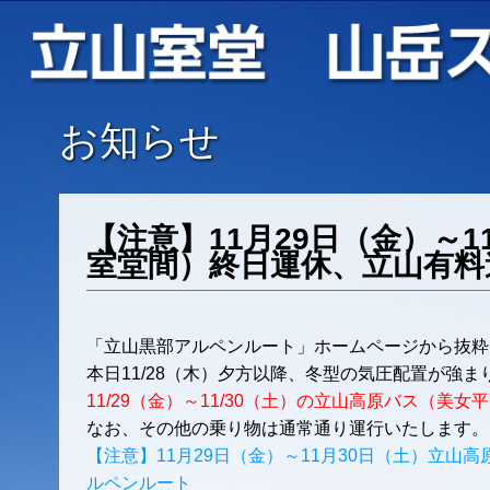
お知らせ
【注意】11月29日（金）～
室堂間）終日運休、立山有料
「
立山黒部アルペンルート
」ホームページから抜粋
本日11/28（木）夕方以降、冬型の気圧配置が強
11/29（金）～11/30（土）の立山高原バス（美
なお、その他の乗り物は通常通り運行いたします。
【注意】11月29日（金）～11月30日（土）立
ルペンルート