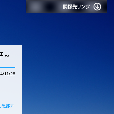
平～
4/11/28
山黒部ア