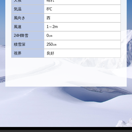
天候
晴れ
気温
8℃
風向き
西
風速
1～2m
24H降雪
0㎝
積雪深
250㎝
視界
良好