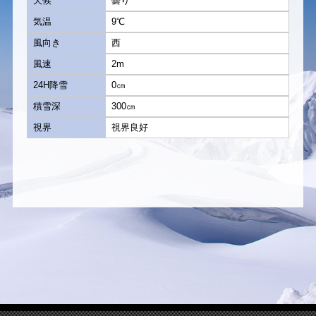
天候
曇り
気温
9℃
風向き
西
風速
2m
24H降雪
0㎝
積雪深
300㎝
視界
視界良好