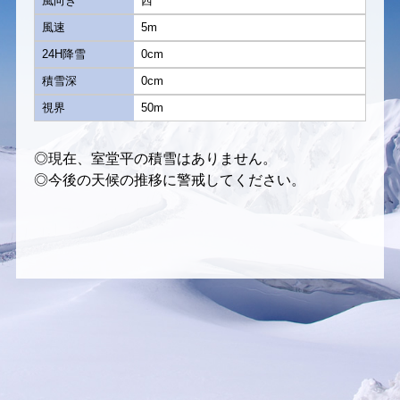
風向き
西
風速
5m
24H降雪
0cm
積雪深
0cm
視界
50m
◎現在、室堂平の積雪はありません。
◎今後の天候の推移に警戒してください。