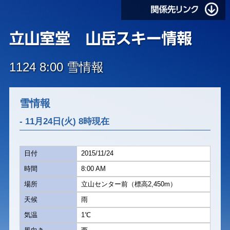
1124 8:00 雪情報
雪情報
- 11月24日(火) 8時現在
日付
2015/11/24
時間
8:00 AM
場所
立山センター前（標高2,450m）
天候
雨
気温
1℃