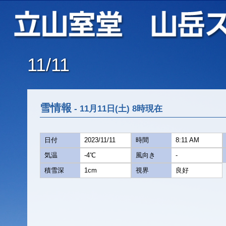
11/11
雪情報
- 11月11日(土) 8時現在
日付
2023/11/11
時間
8:11 AM
気温
-4℃
風向き
-
積雪深
1cm
視界
良好