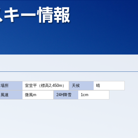
場所
室堂平（標高2,450m）
天候
晴
風速
微風m
24H降雪
1cm