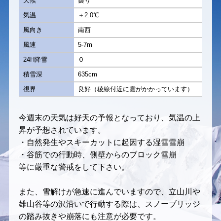
天候
曇り
気温
＋2.0℃
風向き
南西
風速
5-7m
24H降雪
０
積雪深
635cm
視界
良好（稜線付近に雲がかかっています）
今週末の天気は好天の予報となっており、気温の上
昇が予想されています。
・自然発生やスキーカットに起因する湿雪雪崩
・谷筋での行動時、側壁からのブロック雪崩
等に厳重な警戒をして下さい。
また、雪解けが急速に進んでいますので、立山川や
雄山谷等の沢沿いで行動する際は、スノーブリッジ
の踏み抜きや崩落にも注意が必要です。