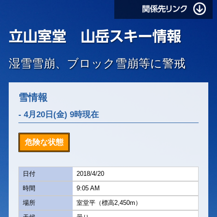
湿雪雪崩、ブロック雪崩等に警戒
雪情報
- 4月20日(金) 9時現在
危険な状態
日付
2018/4/20
時間
9:05 AM
場所
室堂平（標高2,450m）