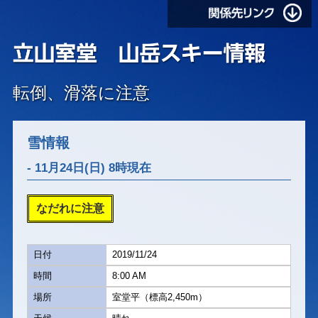
転倒、滑落に注意
雪情報
- 11月24日(日) 8時現在
なだれに注意
日付
2019/11/24
時間
8:00 AM
場所
室堂平（標高2,450m）