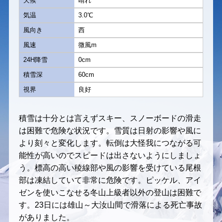
天候
晴れ
気温
3.0℃
風向き
西
風速
微風m
24H降雪
0cm
積雪深
60cm
視界
良好
積雪は十分とは言えずスキー、スノーボードの滑走
は困難で危険な状況です。雪質は日射の影響や風に
より刻々と変化します。転倒は大怪我につながる可
能性が高いのでスピードは出さないようにしましょ
う。標高の高い稜線部や風の影響を受けている尾根
部は凍結していて非常に危険です。ピッケル、アイ
ゼンを使いこなせる冬山上級者以外の登山は困難で
す。23日には雄山～大汝山間で滑落による死亡事故
がありました。