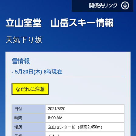
天気下り坂
雪情報
- 5月20日(木) 8時現在
なだれに注意
日付
2021/5/20
時間
8:00 AM
場所
立山センター前（標高2,450m）