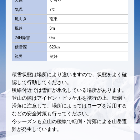
天候
くもり
気温
7℃
風向き
南東
風速
3m
24H降雪
0㎝
積雪深
620㎝
視界
良好
積雪状態は場所により違いますので、状態をよく確
認して行動してください。
稜線付近では雪面が氷化している場所があります。
登山の際はアイゼン・ピッケルを携行の上、転倒・
滑落に注意して、場所によってはロープを活用する
などの安全対策も行ってください。
今シーズンも立山の稜線で転倒・滑落による山岳遭
難が発生しています。